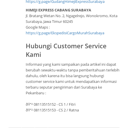
https://g.page/GudangHimejiExpressSurabaya
HIMEJI EXPRESS CABANG SURABAYA
Jl. Bratang Wetan No. 2, Ngagelrejo, Wonokromo, Kota
Surabaya, Jawa Timur 60245
Google Maps :
https://g.page/EkspedisiCargoMurahSurabaya
Hubungi Customer Service
Kami
Informasi yang kami sampaikan pada artikel ini dapat
berubah sewaktu-waktu tanpa pemberitahuan terlebih
dahulu, oleh karena itu bisa langsung hubungi
customer service kami untuk mendapatkan informasi
terbaru seputar pengiriman dari Surabaya ke
Pekanbaru :
ðŸ“² 08113515152 - CS 1 / Fitri
ðŸ“² 08113515153 - CS 2 / Ratna